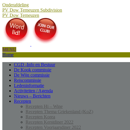
Onderafdeling
PV Dow Terneuzen
Subdivision
PV Dow Terneuzen
MENU
Home
CGD -Info en Bestuur
De Kook commissie
De Wijn commissie
Reiscommissie
Ledeninformatie
Activiteiten / Agenda
Nieuws – Berichten
Recepten
Recepten Hi – Wine
Recepten Thema Griekenland (KoZ)
Recepten Korea
Recepten Kerstdiner 2022
Recepten Voorjaarsdiner 2022