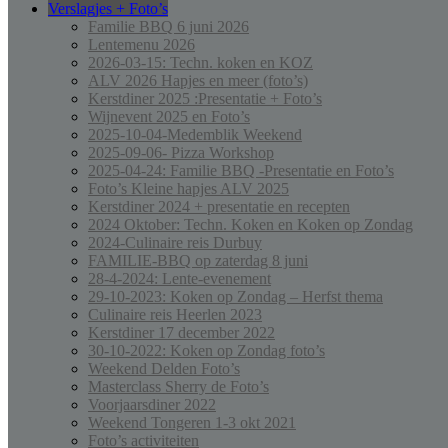
Verslagjes + Foto’s
Familie BBQ 6 juni 2026
Lentemenu 2026
2026-03-15: Techn. koken en KOZ
ALV 2026 Hapjes en meer (foto’s)
Kerstdiner 2025 :Presentatie + Foto’s
Wijnevent 2025 en Foto’s
2025-10-04-Medemblik Weekend
2025-09-06- Pizza Workshop
2025-04-24: Familie BBQ -Presentatie en Foto’s
Foto’s Kleine hapjes ALV 2025
Kerstdiner 2024 + presentatie en recepten
2024 Oktober: Techn. Koken en Koken op Zondag
2024-Culinaire reis Durbuy
FAMILIE-BBQ op zaterdag 8 juni
28-4-2024: Lente-evenement
29-10-2023: Koken op Zondag – Herfst thema
Culinaire reis Heerlen 2023
Kerstdiner 17 december 2022
30-10-2022: Koken op Zondag foto’s
Weekend Delden Foto’s
Masterclass Sherry de Foto’s
Voorjaarsdiner 2022
Weekend Tongeren 1-3 okt 2021
Foto’s activiteiten