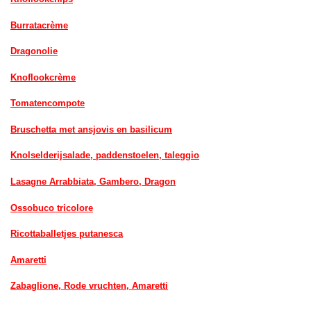
Burratacrème
Dragonolie
Knoflookcrème
Tomatencompote
Bruschetta met ansjovis en basilicum
Knolselderijsalade, paddenstoelen, taleggio
Lasagne Arrabbiata, Gambero, Dragon
Ossobuco tricolore
Ricottaballetjes putanesca
Amaretti
Zabaglione, Rode vruchten, Amaretti